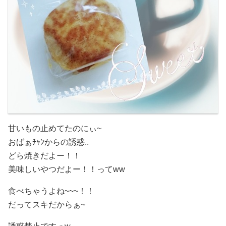
甘いもの止めてたのにぃ~
おばぁﾁｬﾝからの誘惑..
どら焼きだよー！！
美味しいやつだよー！！ってww
食べちゃうよね~~~！！
だってスキだからぁ~