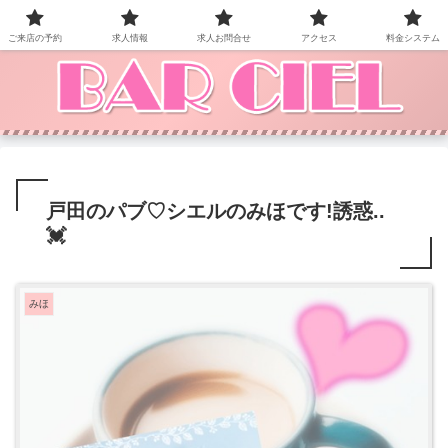
BAR CIEL！ご来店お待ちしています。
ご来店の予約
求人情報
求人お問合せ
アクセス
料金システム
戸田のパブ♡ シエルのみほです!誘惑..
💓
みほ