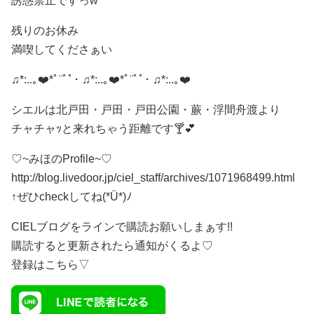
誘惑禁止ですっ
w
残りのお休み
満喫してくださぁい
♫*:..｡❤️*ﾟ¨ﾟﾟ･ ♫*:..｡❤️*ﾟ¨ﾟﾟ･ ♫*:..｡❤️
シエルは北戸田・戸田・戸田公園・蕨・浮間舟渡より
チャチャｯと来れちゃう距離です🍸💕
♡ ~みほのProfile~♡
http://blog.livedoor.jp/ciel_staff/archives/1071968499.html
↑ぜひcheckしてね(*Ü*)ﾉ
CIELブログをラインで購読お願いしまぁす!!
購読すると更新されたら通知がくるよ♡
登録はこちら▽