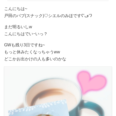
こんにちは~
戸田のパブ(スナック)♡ シエルのみほですʕ’ڡ’ʔ
まだ明るいしw
こんにちはでいｰいっ
？
GWも残り3日ですね~
もっと休みたくなっちゃうww
どこかお出かけの人も多いのかな