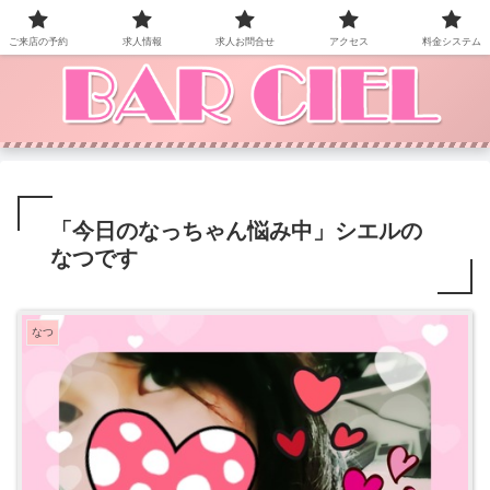
BAR CIEL！ご来店お待ちしています。
ご来店の予約
求人情報
求人お問合せ
アクセス
料金システム
「今日のなっちゃん悩み中」シエルの
なつです
なつ