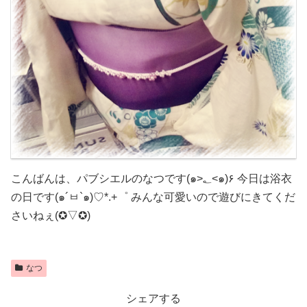
こんばんは、パブシエルのなつです(๑>؂<๑)۶ 今日は浴衣
の日です(๑´ㅂ`๑)♡*.+゜ みんな可愛いので遊びにきてくだ
さいねぇ(✪▽✪)
なつ
シェアする