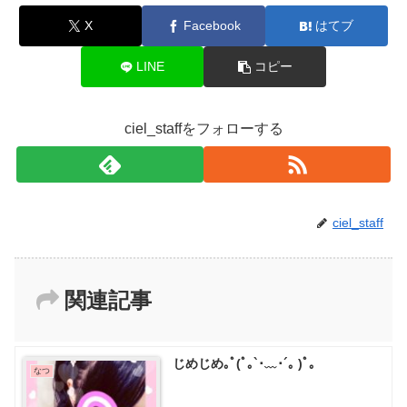
X
Facebook
はてブ
LINE
コピー
ciel_staffをフォローする
ciel_staff
関連記事
じめじめ｡ﾟ(ﾟ｡`･﹏･´｡ )ﾟ｡
なつ