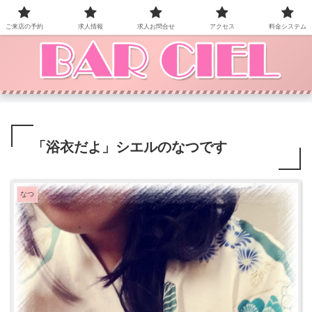
BAR CIEL！ご来店お待ちしています。
ご来店の予約
求人情報
求人お問合せ
アクセス
料金システム
「浴衣だよ」シエルのなつです
なつ