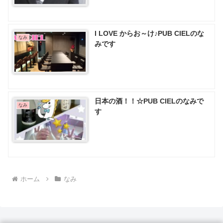
I LOVE からお～け♪PUB CIELのな
なみ
みです
日本の酒！！☆PUB CIELのなみで
なみ
す
ホーム
なみ