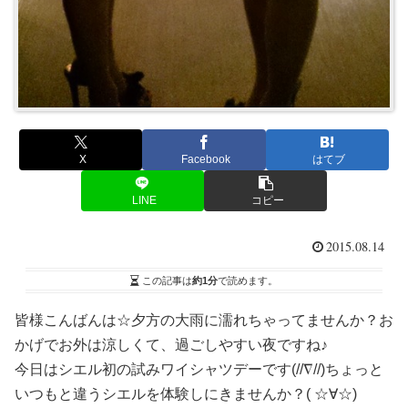
X
Facebook
はてブ
LINE
コピー
2015.08.14
この記事は
約1分
で読めます。
皆様こんばんは☆夕方の大雨に濡れちゃってませんか？お
かげでお外は涼しくて、過ごしやすい夜ですね♪
今日はシエル初の試みワイシャツデーです(//∇//)ちょっと
いつもと違うシエルを体験しにきませんか？( ☆∀☆)