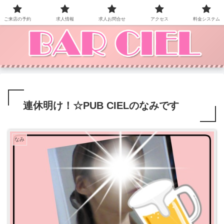
BAR CIEL！ご来店お待ちしています。
ご来店の予約
求人情報
求人お問合せ
アクセス
料金システム
連休明け！☆PUB CIELのなみです
なみ