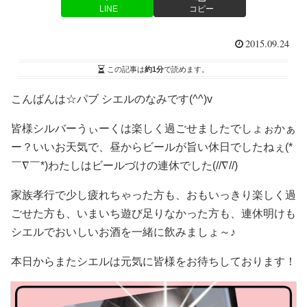
LINE
コピー
2015.09.24
この記事は
約1分
で読めます。
こんばんは☆パブ シエルのなみです(^^)v
皆様シルバーうぃーくは楽しく過ごせましたでしょぉかぁ
ー？いいお天気で、昼からビールが旨い休日でしたねぇ(*
￣∇￣*)わたしはビールづけの連休でした(//∇//)
家族孝行で少し疲れちゃった方も、おもいっきり楽しく過
ごせた方も、いまいち遊び足りなかった方も、連休明けも
シエルでおいしいお酒を一緒に飲みましょ～♪
本日からまたシエルは元気に皆様をお待ちしております！