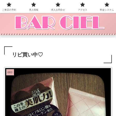
BAR CIEL！ご来店お待ちしています。
ご来店の予約
求人情報
求人お問合せ
アクセス
料金システム
リピ買い中♡
ゆか