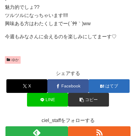
魅力的でしょ??
ツルツルになっちゃいます‼︎‼︎
興味ある方はわたくしまでー( ´艸｀)ww
今週もみなさんに会えるのを楽しみにしてまーす♡
ゆか
シェアする
X
Facebook
はてブ
LINE
コピー
ciel_staffをフォローする