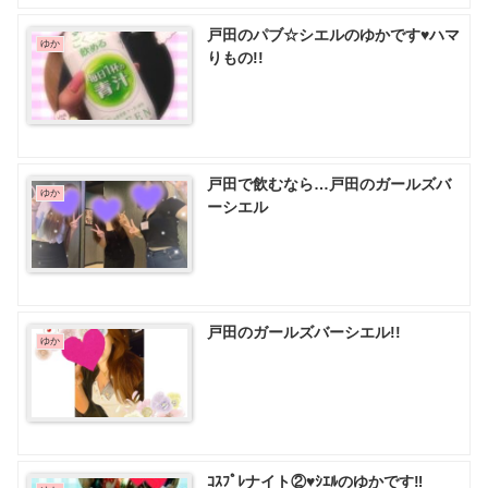
戸田のパブ☆シエルのゆかです♥️ハマ
ゆか
りもの!!
戸田で飲むなら…戸田のガールズバ
ゆか
ーシエル
戸田のガールズバーシエル!!
ゆか
ｺｽﾌﾟﾚナイト②♥ｼｴﾙのゆかです‼