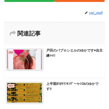
ciel_staff
関連記事
戸田のパブ☆シエルのゆかです♥️自主
ゆか
練ｯｯ!!
上半期ｶﾗｵｹﾗﾝｷﾝｸﾞ～✨ｼｴﾙのゆかで
ゆか
す‼