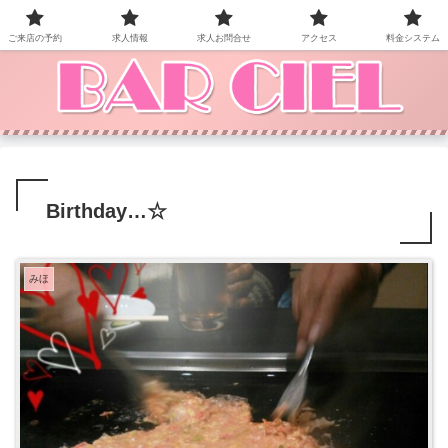
BAR CIEL！ご来店お待ちしています。
ご来店の予約
求人情報
求人お問合せ
アクセス
料金システム
Birthday…☆
みほ