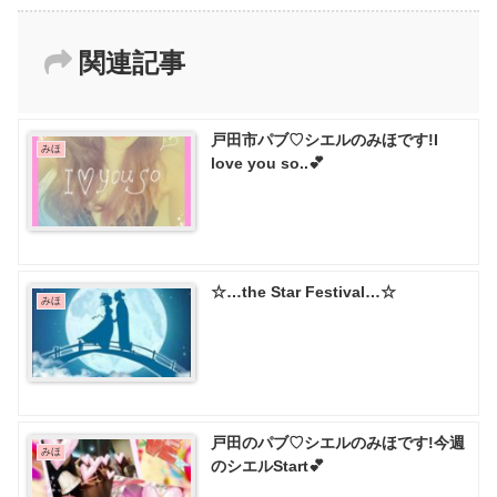
関連記事
戸田市パブ♡ シエルのみほです!I
みほ
love you so..💕
☆…the Star Festival…☆
みほ
戸田のパブ♡ シエルのみほです!今週
みほ
のシエルStart💕