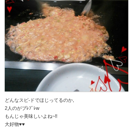
どんなスピ-ドでほじってるのか,
2人の
がブﾚﾌﾞﾚw
もんじゃ美味しいよね~
!!
大好物♥♥