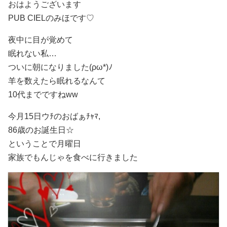
おはようございます
PUB CIELのみほです♡
夜中に目が覚めて
眠れない私…
ついに朝になりました(ρω*)ﾉ
羊を数えたら眠れるなんて
10代までですねww
今月15日ウﾁのおばぁﾁｬﾏ,
86歳のお誕生日
☆
ということで月曜日
家族でもんじゃを食べに行きました