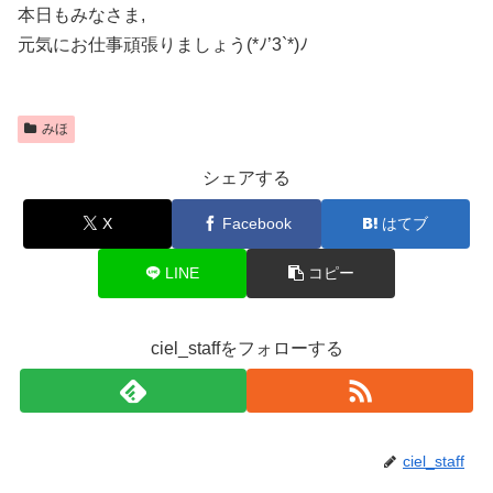
本日もみなさま,
元気にお仕事頑張りましょう(*ﾉ’3`*)ﾉ
みほ
シェアする
X
Facebook
はてブ
LINE
コピー
ciel_staffをフォローする
ciel_staff