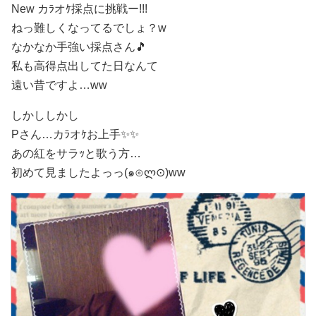
New カﾗオｹ採点に挑戦ー!!!
ねっ
難しくなってるでしょ？w
なかなか手強い採点さん🎵
私も高得点出してた日なんて
遠い昔ですよ…ww
しかししかし
Pさん…カﾗオｹお上手✨✨
あの紅をサラｯと歌う方…
初めて見ましたよっっ(๑⊙ლ⊙)ww