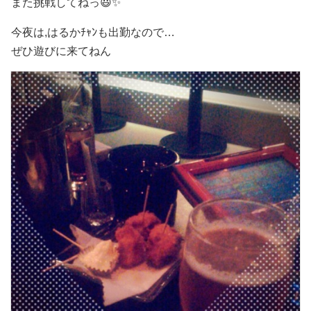
また挑戦してねっ😃✨
今夜は,はるかﾁｬﾝも出勤なので…
ぜひ遊びに来てねん