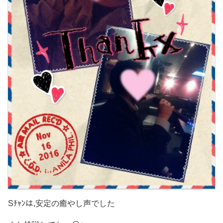
Sﾁｬﾝは,安定の癒やし声でした