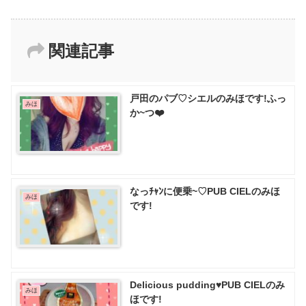
関連記事
戸田のパブ♡ シエルのみほです!ふっ
みほ
か~つ❤️
なっﾁｬﾝに便乗~♡PUB CIELのみほ
みほ
です!
Delicious pudding♥️PUB CIELのみ
みほ
ほです!