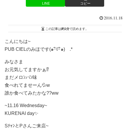
LINE
コピー
2016.11.18
この記事は
約1分
で読めます。
こんにちは~
PUB CIELのみほです(๑･ิ◊･ิ๑)ゞ.*
みなさま
お元気してますかぁ⁉
まだメロﾝパﾝ味
食べれてませーん
💦w
誰か食べてみたかな??ww
~11.16 Wednesday~
KURENAI day✨
SﾁｬﾝとPさんご来店~