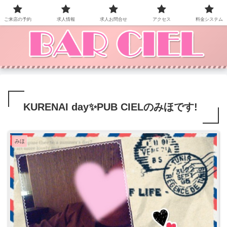
BAR CIEL！ご来店お待ちしています。
ご来店の予約
求人情報
求人お問合せ
アクセス
料金システム
KURENAI day✨PUB CIELのみほです!
みほ