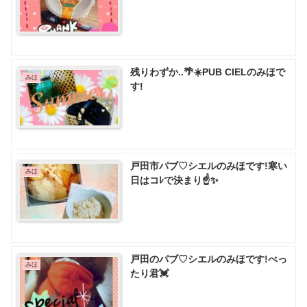
残りわずか..🌴☀️PUB CIELのみほで
みほ
す!
戸田市パブ♡ シエルのみほです!寒い
みほ
日はコﾚで決まり☝️✨
戸田のパブ♡ シエルのみほです!べっ
みほ
たり君💓