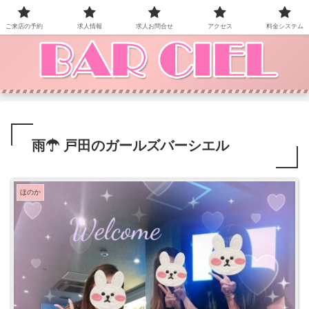
BAR CIEL！ご来店お待ちしています。
ご来店の予約
求人情報
求人お問合せ
アクセス
料金システム
雨☂ 戸田のガールズバーシエル
ほのか