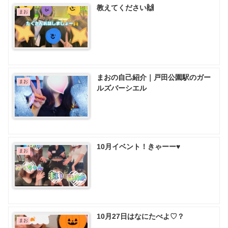
教えてください🙌
まお
まおの自己紹介｜戸田公園駅のガー
まお
ルズバーシエル
10月イベント！きゃーー♥
まお
10月27日はなにたべよ♡？
まお