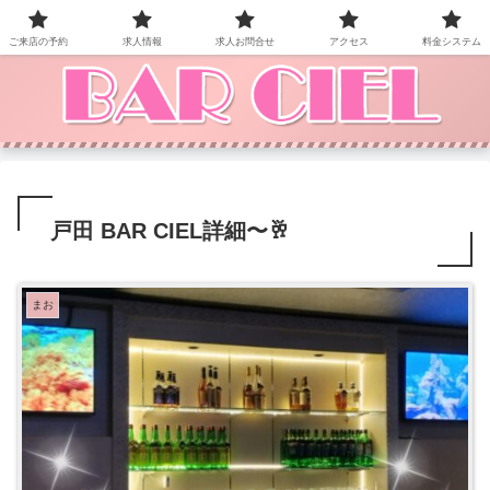
BAR CIEL！ご来店お待ちしています。
ご来店の予約
求人情報
求人お問合せ
アクセス
料金システム
戸田 BAR CIEL詳細〜🥂
まお