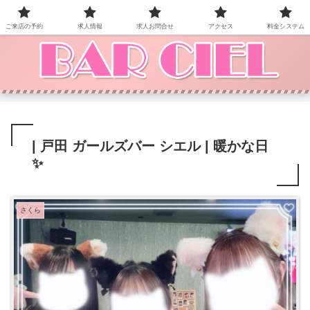
BAR CIEL！ご来店お待ちしています。
ご来店の予約
求人情報
求人お問合せ
アクセス
料金システム
| 戸田 ガールズバー シエル | 暖かな日
✨️
さくら