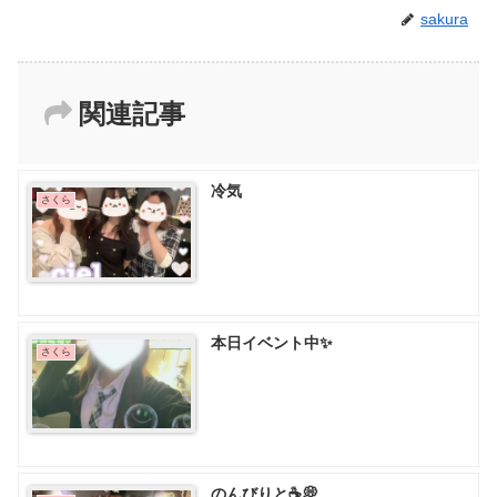
sakura
関連記事
冷気︎︎︎︎
さくら
本日イベント中✨️
さくら
のんびりと☕️💭