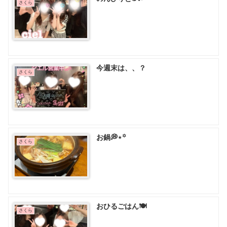
さくら
今週末は、、？
さくら
お鍋💭⋆꙳
さくら
おひるごはん🍽
さくら