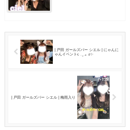
| 戸田 ガールズバー シエル | にゃんに
ゃんイベント૮ . ̫ .｡ ა✨️
| 戸田 ガールズバー シエル | 梅雨入り