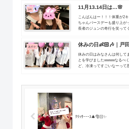
11月13.14日は…🌸
jun
こんばんはー！！！体重が2キ
ちゃんバースデーも盛り上がっ
長者のジュンの奇行を笑ってく
休みの日👶🏻🎶
あすか
休みの日はみなさんは何してま
とを学びましたwwwwなる
ど、冷凍ってすごいなーって思
ｸﾘｯｻｰｰｰｽ🎄🎅🏻✨