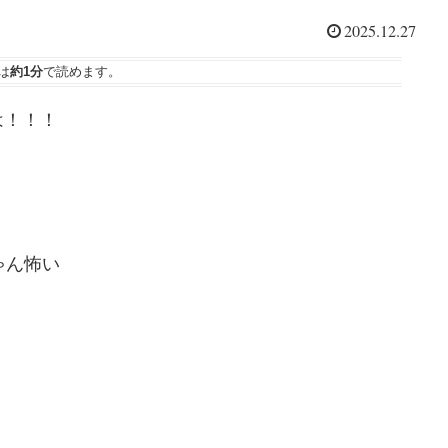
2025.12.27
は
約1分
で読めます。
は！！！
ゃん怖い