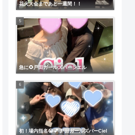
花火大会まであと一週間！！
急に🌻戸田ガールズバーシエル
初！場内指名😭💕 戸田ガールズバーCiel