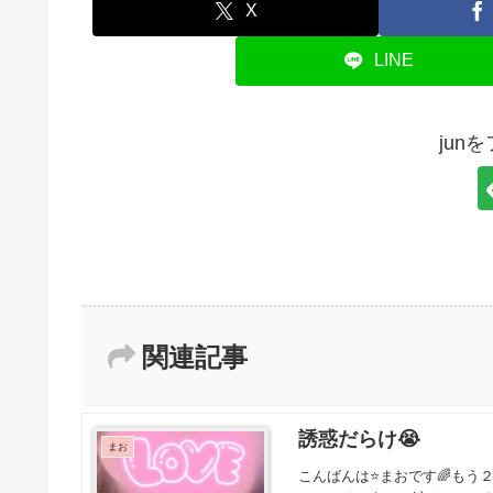
X
LINE
jun
関連記事
誘惑だらけ😭
まお
こんばんは⭐まおです🌈もう