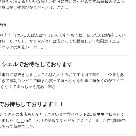
好きが増えるといいな🐷とか自分に甘いのがだめですね😂最近ジムも
昼は揚げ物選びがちだったり…こん...
ｯｯ
ｯｯｯｯｯ！！！はいこんばんは〜じゅんです〜もうね、会った方は納得してい
食欲」だけだと。サンマが今年は安いって情報嬉しい！秋限定メニュー
マックの月見バーガー...
！シエルでお待ちしております
週末前に息抜きしましょこんばんわ！みおです明日で華金、、今週もあ
すぎて毎朝コンビニで肉まん買って食べながら仕事に向かうのがマイブ
まらなくて困っちゃう笑あ、寒さ...
服でお待ちしております！！
もたくさんの来店ありがとうございます😊イベント2日目🖤🖤昨日もたく
したm(_ _)m久しぶりの制服でなんだかソワソワしました(^^;)制服で
あって新鮮でした...