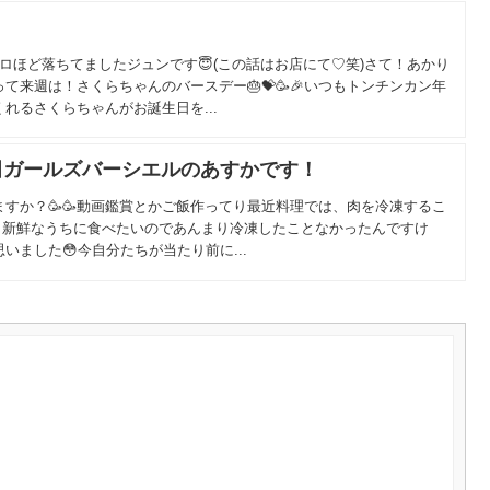
ロほど落ちてましたジュンです😇(この話はお店にて♡笑)さて！あかり
て来週は！さくらちゃんのバースデー🎂💝🥳🎉いつもトンチンカン年
れるさくらちゃんがお誕生日を...
｜戸田ガールズバーシエルのあすかです！
すか？🥳🥳動画鑑賞とかご飯作ってり最近料理では、肉を冷凍するこ
べく新鮮なうちに食べたいのであんまり冷凍したことなかったんですけ
いました😳今自分たちが当たり前に...