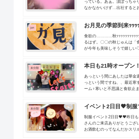
っている。あぁ。涙ぽっちゃり
なかなかいけず…出社するとお
お月見の季節到来ｯｯｯｯ
jun
食欲の…………秋ｯｯｯｯｯｯｯ
るはず。〇〇の秋じゅんは「
が今年も美味しそうで嬉しい♡
本日も21時オープン
未分類
あっという間にあしたは華金
っという間ですね、、最近寒
ーム‍♀️寒いと不思議と食欲止
イベント2日目🖤制
未分類
制服イベント2日目🖤🖤昨日
さんのご来店ありがとうございま
お酒飲むのってなんだかスリル