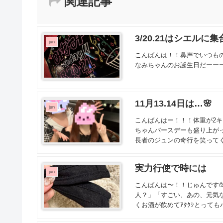
関連記事
3/20.21はシエルに
jun
こんばんは！！鼻声でいつもの
なみちゃんのお誕生日だーーーー！！
11月13.14日は…🌸
jun
こんばんはー！！！体重が2キ
ちゃんバースデーも盛り上がっ
長者のジュンの奇行を笑ってく
実力行使で時には
jun
こんばんは〜！！じゅんです
人？」「すごい、あの、元気
くお酒が飲めてｱﾀｸｼとってもハ