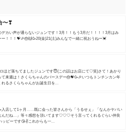
集合〜❣
デカい声が通らないジュンです！3月！！もう3月だ！！！！3月はみ
！💝🎉🎂🙌🥳20(金)21(土)みんなで一緒に祝おうねー💓
ロほど落ちてましたジュンです😇(この話はお店にて♡笑)さて！あかり
て来週は！さくらちゃんのバースデー🎂💝🥳🎉いつもトンチンカン年
れるさくらちゃんがお誕生日を...
入店して1ヶ月……既に会った皆さんから「うるせぇ」「なんかヤバい
なんだね…」等々感想を頂いてます♡♡♡そう言ってくれるぐらい仲良
ッピーです😘✌これからも一...