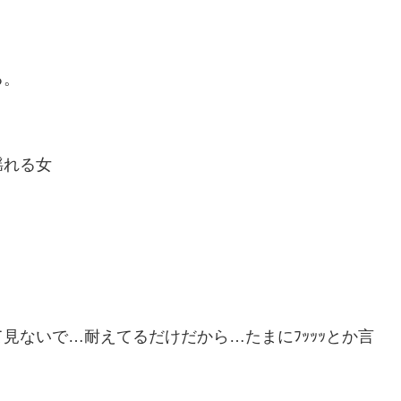
る。
揺れる女
見ないで…耐えてるだけだから…たまにﾌｯｯｯとか言