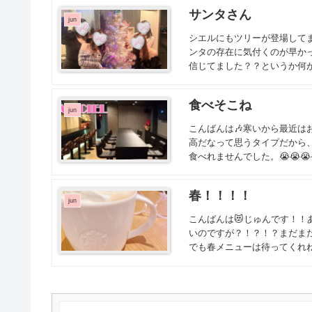
サンタさん
jun
シエルにもツリーが登場して
ンタの存在に気付くのが早か
信じてました？？というか何が
食べそこね
jun
こんばんは🎶寒いから最近は
高だなって思うタイプだから、
食べれませんでした。😭😭😭😭
春！！！！
jun
こんばんは😻じゅんです！
いのですが？！？！？まだま
でも春メニューは待ってくれね