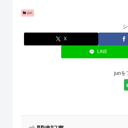
jun
シ
X
LINE
jun