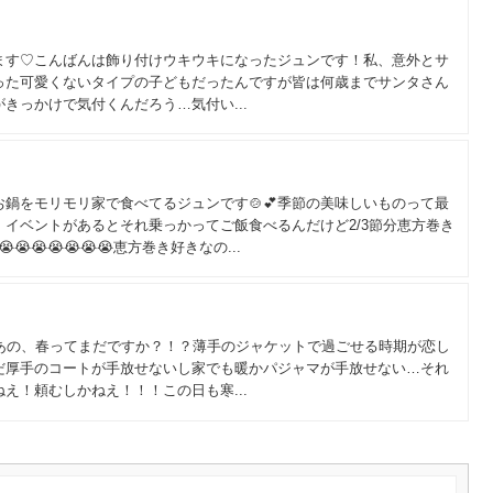
ます♡こんばんは飾り付けウキウキになったジュンです！私、意外とサ
った可愛くないタイプの子どもだったんですが皆は何歳までサンタさん
きっかけで気付くんだろう…気付い...
お鍋をモリモリ家で食べてるジュンです🍲💕季節の美味しいものって最
イベントがあるとそれ乗っかってご飯食べるんだけど2/3節分恵方巻き
😭😭😭😭😭😭恵方巻き好きなの...
！あの、春ってまだですか？！？薄手のジャケットで過ごせる時期が恋し
だ厚手のコートが手放せないし家でも暖かパジャマが手放せない…それ
え！頼むしかねえ！！！この日も寒...