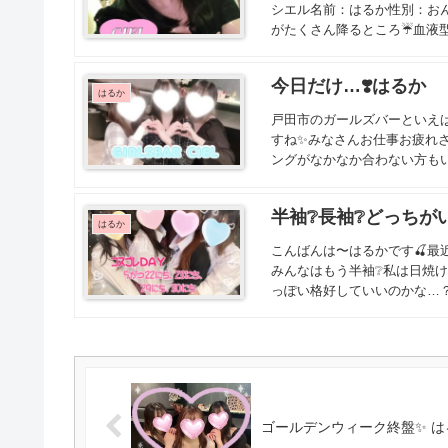
シエル名前：はるか性別：おん
がたくさん降るところ☔️血液型
今日だけ…❣️はるか
はるか
戸田市のガールズバーといえば
すね✨みなさんお仕事お疲れさ
ングがなかなか合わない方もい
半袖❔長袖❔どっちがいい
はるか
こんばんは〜はるかです🍒最
みんなはもう半袖❔私は日焼け
っぽい格好していいのかな…？
ゴールデンウィーク終盤✨ は