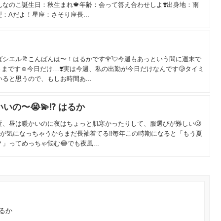
なのこ誕生日：秋生まれ🍁年齢：会って答え合わせしよ❣️出身地：雨
：Aだよ！星座：さそり座長...
シエル🥂こんばんは〜！はるかです🌹💘今週もあっという間に週末で
まです☺️今日だけ…❣️実は今週、私の出勤が今日だけなんです🥲タイミ
ると思うので、もしお時間あ...
の〜😭💫⁉️ はるか
近、昼は暖かいのに夜はちょっと肌寒かったりして、服選びが難しい🥲
が気になっちゃうからまだ長袖着てる‼️毎年この時期になると「もう夏
」ってめっちゃ悩む😂でも夜風...
るか