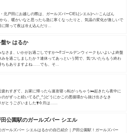
・北戸田にお越しの際は、ガールズバーCIEL(シエル)へ✨こんばん
てから、暖かいなと思ったら急に寒くなったりと、気温の変化が激しいで
に限って夜は冷え込んだり...
盤✨ はるか
みなさま、いかがお過ごしですか〜⁉️ゴールデンウィークもいよいよ終盤
お休みを過ごしましたか？連休ってあっという間で、気づいたらもう終わ
ちもありますよね……でも、そ...
近疲れすぎて、お家に帰ったら速攻寝っ転がっちゃう🛌起きたら夜中に
のがずっと続いてる(^_^;)どうにかこの悪循環から抜け出さなき
とうございました❣️今月は…...
田公園駅のガールズバー シエル
駅のガールズバー シエルはるかの自己紹介｜戸田公園駅！ガールズバー