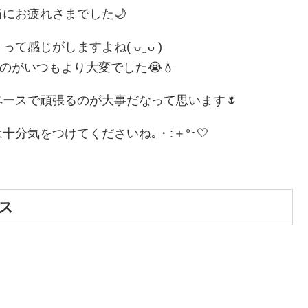
にお疲れさまでした🌙
じがしますよね( ᴗ ̫ ᴗ )
がいつもより大変でした😭💧
ースで頑張るのが大事だなって思います🌷
気をつけてくださいね｡・:＋°･‎🤍
セス