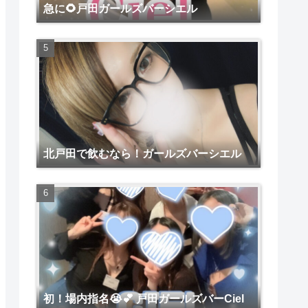
急に🌻戸田ガールズバーシエル
北戸田で飲むなら！ガールズバーシエル
初！場内指名😭💕 戸田ガールズバーCiel