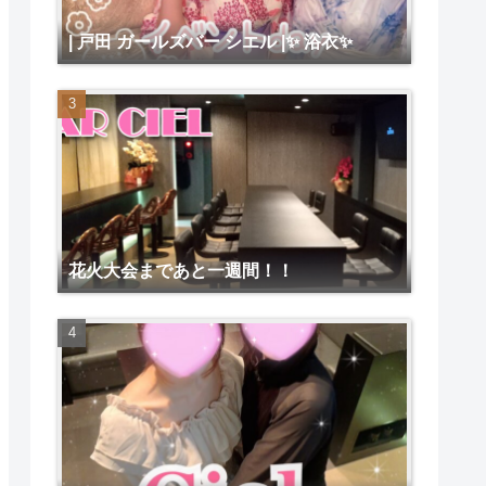
| 戸田 ガールズバー シエル |✨ 浴衣✨
花火大会まであと一週間！！