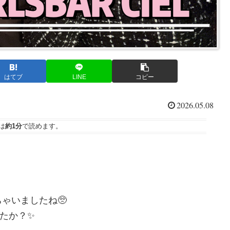
はてブ
LINE
コピー
2026.05.08
は
約1分
で読めます。
ゃいましたね🥺
たか？✨