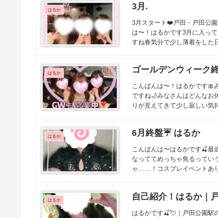
3月.
はるか
3月スタート❤️戸田・戸田公園
は〜！はるかです3月に入っ
すね春気分で少し薄着をした日
ゴールデンウィーク終
はるか
こんばんは〜！はるかです🎀
ですね🌙みなさんはどんな
りが見えてきて少し寂しい気持
6月終盤☔️ はるか
はるか
こんばんは〜はるかです🍒最
なっててめっちゃ焦るっていう
ゃ……！コスプレイベントありが
自己紹介！はるか｜戸
はるか
はるかです🍒💘｜戸田公園