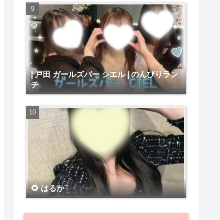
| 戸田 ガールズバー シエル | のんびりラン
チ
🌻 はるか