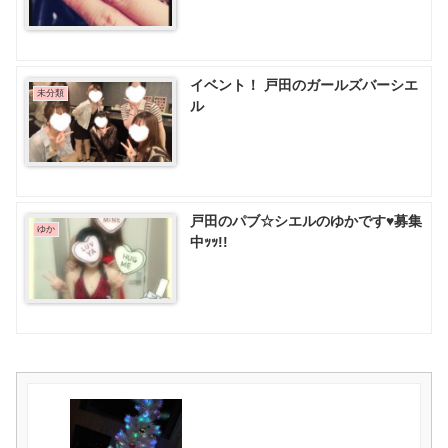
イベント！ 戸田のガールズバーシエ
未分類
ル
戸田のパブ☆シエルのゆかです♥️募集
ゆか
中ｯｯ!!