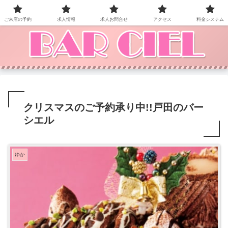
BAR CIEL！ご来店お待ちしています。
ご来店の予約
求人情報
求人お問合せ
アクセス
料金システム
クリスマスのご予約承り中!!戸田のバー
シエル
ゆか