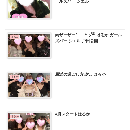
ールズバー シエル
雨ザーザー^_ ̫ _^っ☔️ はるか ガール
はるか
ズバー シエル 戸田公園
最近の過ごし方🌙*.｡ はるか
はるか
4月スタートはるか
はるか