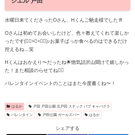
シエル 戸田
水曜日来てくださったOさん、Hくんご馳走様でした🥂
Oさんは初めてお会いしたけど、色々教えてくれて楽しか
ったです(ᯫ᳐>⩊<ᯫ᳐)♪お菓子ばっか食べるのはできるだけ
控えるね…笑
Hくんはおかえり〜だったね🌟惚気話沢山聞けて嬉しかっ
た！また相談のらせてね🙂‍↕️
バレンタインイベントのことはまた今度書くね〜！
はるか
戸田 戸田公園 北戸田 スナック パブ キャバクラ
バレンタイン
戸田公園 ガールズバー
はるか
シェアする