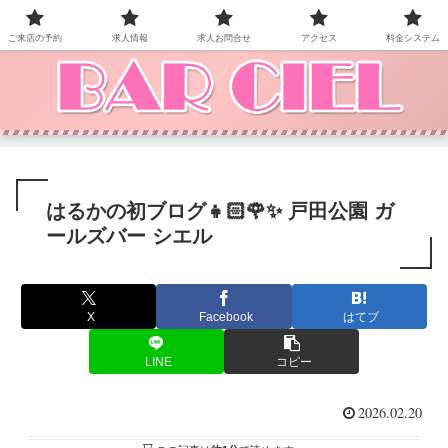
BAR CIEL！ご来店お待ちしています。
ご来店の予約
求人情報
求人お問合せ
アクセス
料金システム
はるかの初ブログ👧🏻🌹✨ 戸田公園 ガ
ールズバー シエル
X
Facebook
はてブ
LINE
コピー
2026.02.20