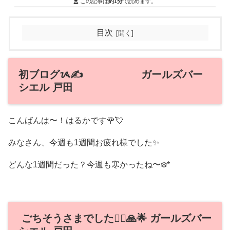
この記事は
約1分
で読めます。
目次
初ブログᝰ✍️ ガールズバー
シエル 戸田
こんばんは〜！はるかです🌹💘
みなさん、今週も1週間お疲れ様でした✨
どんな1週間だった？今週も寒かったね〜❄️* ゚
ごちそうさまでした🙂‍↕️🙏🌟 ガールズバー