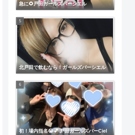
急に🌻戸田ガールズバーシエル
北戸田で飲むなら！ガールズバーシエル
初！場内指名😭💕 戸田ガールズバーCiel