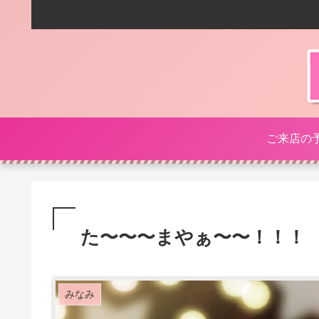
ご来店の
た〜〜〜まやぁ〜〜！！！
みなみ