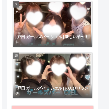
| 戸田 ガールズバー シエル | 新しい子〜！
✨
| 戸田 ガールズバー シエル | のんびりラン
チ