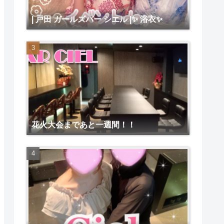
| 戸田 ガールズバー シエル |✨ 浴衣✨
花火大会まであと一週間！！