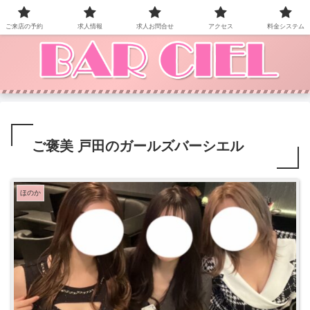
BAR CIEL！ご来店お待ちしています。
ご来店の予約
求人情報
求人お問合せ
アクセス
料金システム
ご褒美 戸田のガールズバーシエル
ほのか