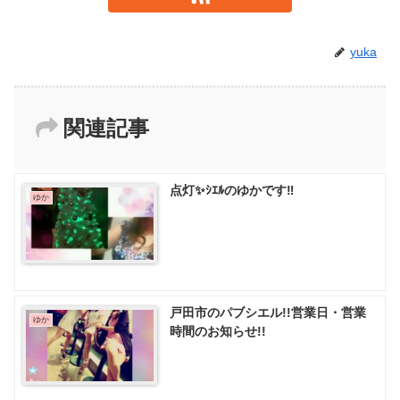
yuka
関連記事
点灯✨ｼｴﾙのゆかです‼
ゆか
戸田市のパブシエル!!営業日・営業
ゆか
時間のお知らせ!!