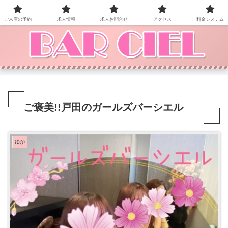
BAR CIEL！ご来店お待ちしています。
ご来店の予約
求人情報
求人お問合せ
アクセス
料金システム
ご褒美!!戸田のガールズバーシエル
ゆか