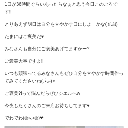
1日が36時間ぐらいあったらなぁと思う今日このごろで
す!!
とりあえず明日は自分を甘やかす日にしよーかな(⁠ ⁠ꈍ⁠ᴗ⁠ꈍ⁠)
たまにはご褒美だ♥
みなさんも自分にご褒美あげてますかー?!
ご褒美大事ですよ!!
いつも頑張ってるみなさんもぜひ自分を甘やかす時間作っ
てみてくださいね(⁠｡⁠•̀⁠ᴗ⁠-⁠)⁠✧
ご褒美?!って悩んだらぜひシエルへw
今夜もたくさんのご来店お待ちしてます♥
でわでわ(⁠◍⁠•⁠ᴗ⁠•⁠◍⁠)⁠❤