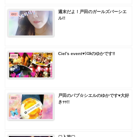
週末だよ！戸田のガールズバーシエ
ゆか
ル!!
Ciel’s event♥ｼｴﾙのゆかです‼
ゆか
戸田のパブ☆シエルのゆかです♥️大好
ゆか
きｯｯ!!