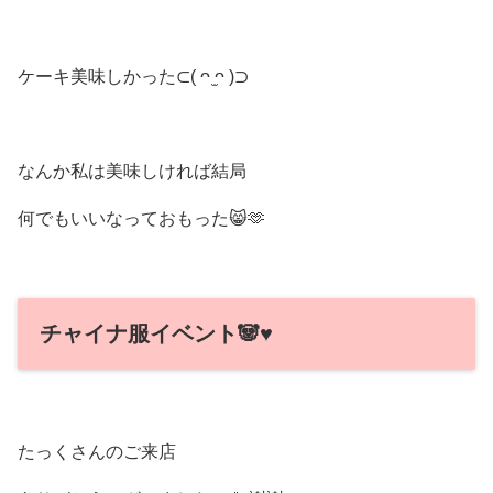
ケーキ美味しかった⊂( ᴖ ̫ᴖ )⊃
なんか私は美味しければ結局
何でもいいなっておもった😸🫶
チャイナ服イベント🐼♥️
たっくさんのご来店