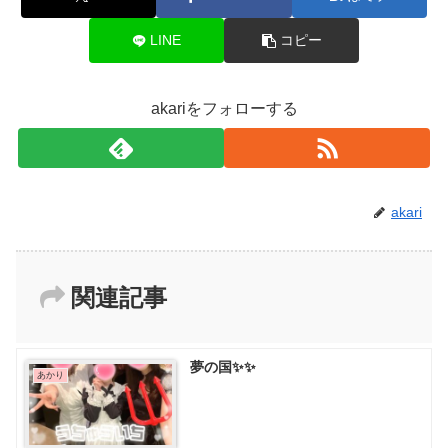
LINE
コピー
akariをフォローする
akari
関連記事
夢の国✨✨
あかり