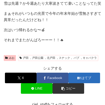
雪は先週？か今週あたり大寒波きてて凄いことなってた笑
まぁそれがいつもの光景で今年の年末年始が雪無さすぎて
異常だったんだけどね！！
次はいつ帰れるかな〜🍎
それまでまたがんばろーーー！！🔥
みお
戸田 ，戸田公園 ，北戸田 ，スナック， パブ ，キャバクラ
シェアする
X
Facebook
はてブ
LINE
コピー
ciel_staffをフォローする