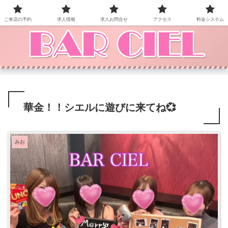
BAR CIEL！ご来店お待ちしています。
ご来店の予約
求人情報
求人お問合せ
アクセス
料金システム
華金！！シエルに遊びに来てね💞
みお