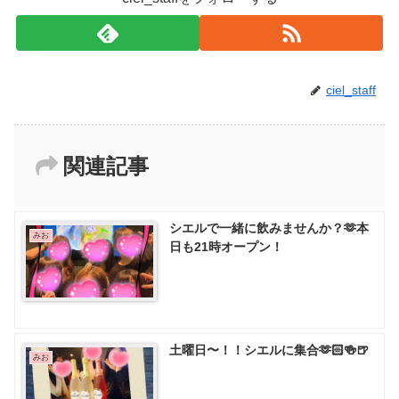
ciel_staff
関連記事
シエルで一緒に飲みませんか？🫶本
みお
日も21時オープン！
土曜日〜！！シエルに集合🫶🏻🍻🍺
みお