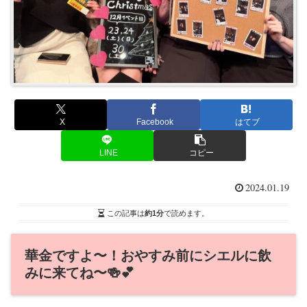
X
Facebook
はてブ
LINE
コピー
2024.01.19
この記事は
約1分
で読めます。
華金ですよ〜！おやすみ前にシエルに飲
みに来てね〜🍻💕