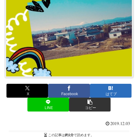
X
Facebook
はてブ
LINE
コピー
2019.12.03
この記事は
約1分
で読めます。