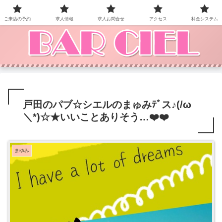
BAR CIEL！ご来店お待ちしています。
ご来店の予約
求人情報
求人お問合せ
アクセス
料金システム
戸田のパブ☆シエルのまゅみﾃﾞス♪(/ω
＼*)☆★いいことありそう…❤️❤️
まゆみ