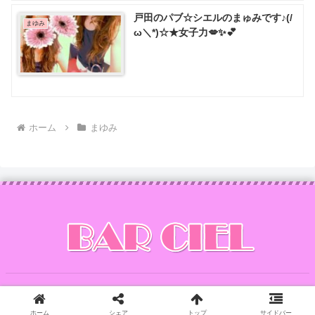
戸田のパブ☆シエルのまゅみです♪(/
まゆみ
ω＼*)☆★女子力💋✨💕
ホーム
まゆみ
Copyright © 2014 CIEL All Rights Reserved.
ホーム
シェア
トップ
サイドバー