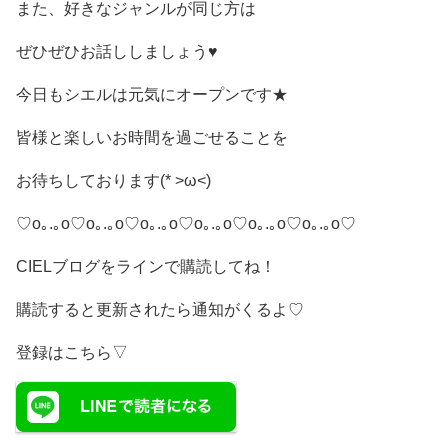
また、好きなジャンルが同じ方は
ぜひぜひお話ししましょう♥️
今日もシエルは元気にオープンです★
皆様と楽しいお時間を過ごせることを
お待ちしております(* >ω<)
♡o｡.｡o♡o｡.｡o♡o｡.｡o♡o｡.｡o♡o｡.｡o♡o｡.｡o♡
CIELブログをラインで購読してね！
購読すると更新されたら通知がくるよ♡
登録はこちら▽