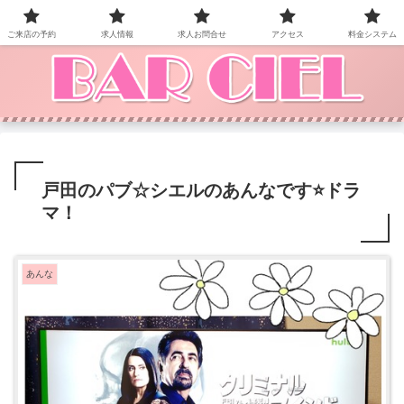
BAR CIEL！ご来店お待ちしています。
ご来店の予約
求人情報
求人お問合せ
アクセス
料金システム
戸田のパブ☆シエルのあんなです⭐️ドラ
マ！
あんな