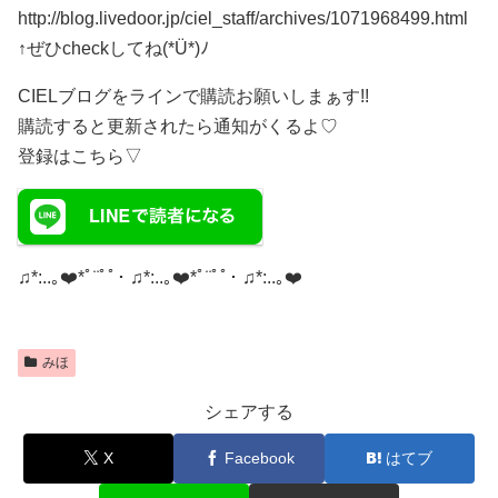
http://blog.livedoor.jp/ciel_staff/archives/1071968499.html
↑ぜひcheckしてね(*Ü*)ﾉ
CIELブログをラインで購読お願いしまぁす!!
購読すると更新されたら通知がくるよ♡
登録はこちら▽
♫*:..｡❤️*ﾟ¨ﾟﾟ･ ♫*:..｡❤️*ﾟ¨ﾟﾟ･ ♫*:..｡❤️
みほ
シェアする
X
Facebook
はてブ