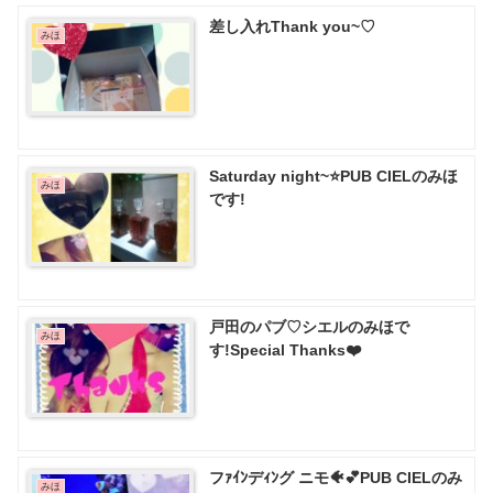
差し入れThank you~♡
みほ
Saturday night~⭐PUB CIELのみほ
みほ
です!
戸田のパブ♡ シエルのみほで
みほ
す!Special Thanks❤️
フｧｲﾝデｨﾝグ ニモ🐠💕PUB CIELのみ
みほ