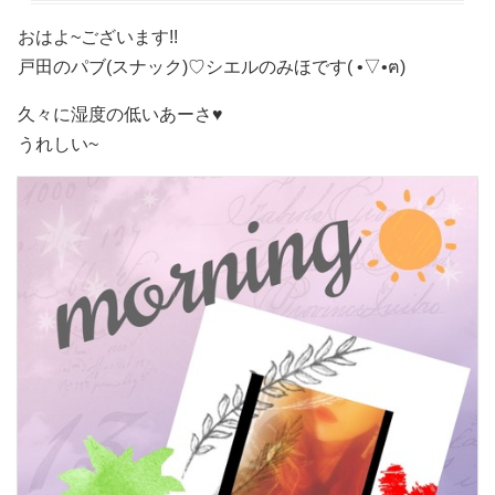
おはよ~ございます!!
戸田のパブ(スナック)♡ シエルのみほです( •▽•ฅ)
久々に湿度の低いあーさ♥️
うれしい~