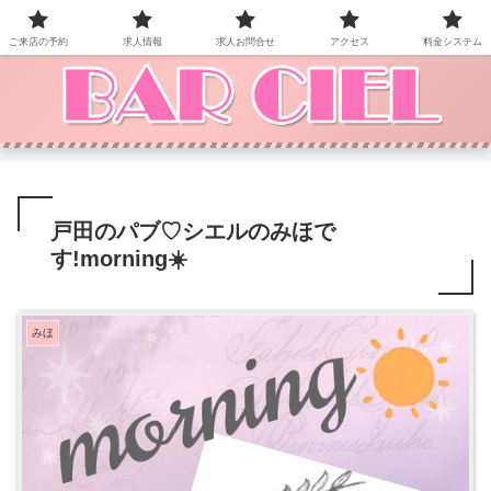
BAR CIEL！ご来店お待ちしています。
ご来店の予約
求人情報
求人お問合せ
アクセス
料金システム
戸田のパブ♡ シエルのみほで
す!morning☀️
みほ