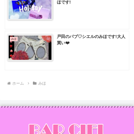
ほです!
戸田のパブ♡ シエルのみほです!大人
みほ
買い❤️
ホーム
みほ