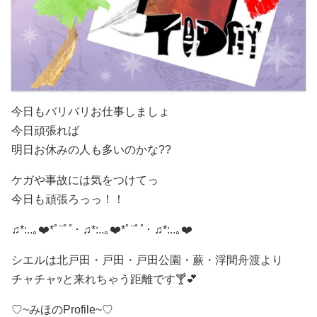
今日もバリバリお仕事しましょ
今日頑張れば
明日お休みの人も多いのかな??
ケガや事故には気をつけてっ
今日も頑張ろっっ！！
♫*:..｡❤️*ﾟ¨ﾟﾟ･ ♫*:..｡❤️*ﾟ¨ﾟﾟ･ ♫*:..｡❤️
シエルは北戸田・戸田・戸田公園・蕨・浮間舟渡より
チャチャｯと来れちゃう距離です🍸💕
♡ ~みほのProfile~♡