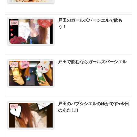
戸田のガールズバーシエルで飲も
ゆか
う！
戸田で飲むならガールズバーシエル
ゆか
戸田のパブ☆シエルのゆかです♥️今日
ゆか
のあたし!!