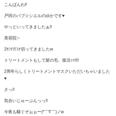
こんばんわ!!
戸田のパブ☆シエルのゆかです♥️
やっといってきましたぁ!!
美容院✨
2ｾﾝﾁだけ切ってきましたw
トリートメントもして髪の毛、復活ｯｯ!!!!
2周年らしくトリートメントマスクいただいちゃいました
♥️
さっ!!
気合いじゅーぶんっっ!!
今夜も騒ぐぞぉぉー(*￣∇￣)ノw