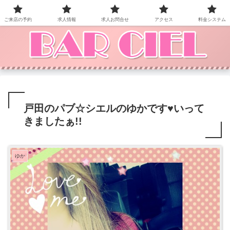
BAR CIEL！ご来店お待ちしています。
ご来店の予約
求人情報
求人お問合せ
アクセス
料金システム
戸田のパブ☆シエルのゆかです♥️いって
きましたぁ!!
ゆか