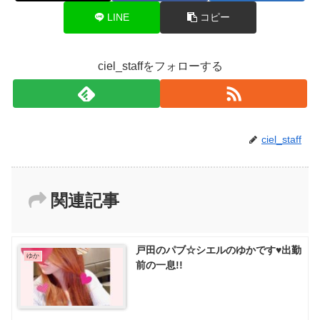
LINE
コピー
ciel_staffをフォローする
ciel_staff
関連記事
戸田のパブ☆シエルのゆかです♥️出勤
ゆか
前の一息!!