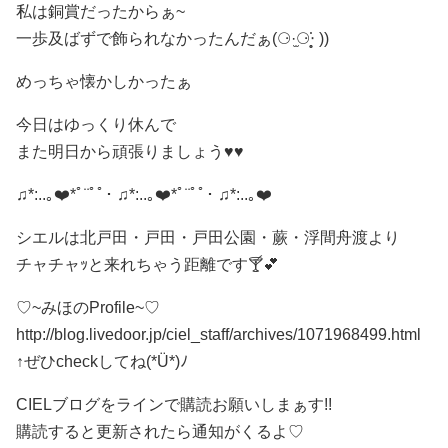
私は銅賞だったからぁ~
一歩及ばずで飾られなかったんだぁ(⚆·̫⚆‧̣̥̇ ))
めっちゃ懐かしかったぁ
今日はゆっくり休んで
また明日から頑張りましょう♥️♥️
♫*:..｡❤️*ﾟ¨ﾟﾟ･ ♫*:..｡❤️*ﾟ¨ﾟﾟ･ ♫*:..｡❤️
シエルは北戸田・戸田・戸田公園・蕨・浮間舟渡より
チャチャｯと来れちゃう距離です🍸💕
♡ ~みほのProfile~♡
http://blog.livedoor.jp/ciel_staff/archives/1071968499.html
↑ぜひcheckしてね(*Ü*)ﾉ
CIELブログをラインで購読お願いしまぁす!!
購読すると更新されたら通知がくるよ♡