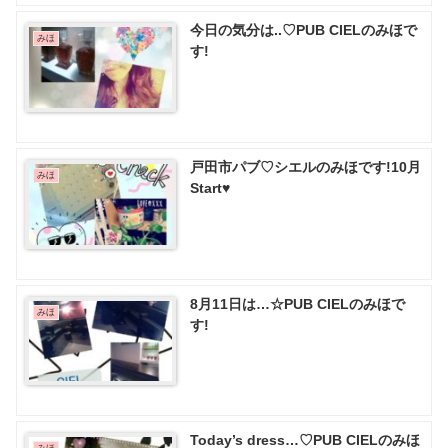
今日の気分は..♡ PUB CIELのみほで
みほ
す!
戸田市パブ♡ シエルのみほです!10月
みほ
Start♥️
8月11日は…☆PUB CIELのみほで
みほ
す!
Today’s dress…♡PUB CIELのみほ