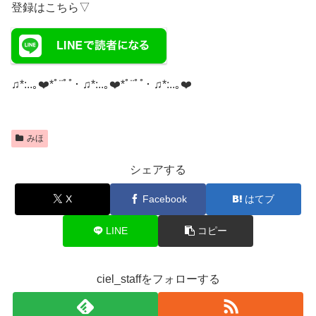
登録はこちら▽
♫*:..｡❤️*ﾟ¨ﾟﾟ･ ♫*:..｡❤️*ﾟ¨ﾟﾟ･ ♫*:..｡❤️
みほ
シェアする
X
Facebook
はてブ
LINE
コピー
ciel_staffをフォローする