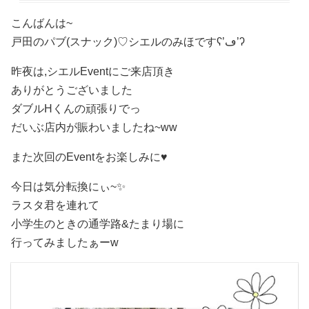
こんばんは~
戸田のパブ(スナック)♡ シエルのみほですʕ’ڡ’ʔ
昨夜は,シエルEventにご来店頂き
ありがとうございました
ダブルHくんの頑張りでっ
だいぶ店内が賑わいましたね~
ww
また次回のEventをお楽しみに♥️
今日は気分転換にぃ~✨
ラスタ君
を連れて
小学生のときの通学路&たまり場に
行ってみましたぁーw