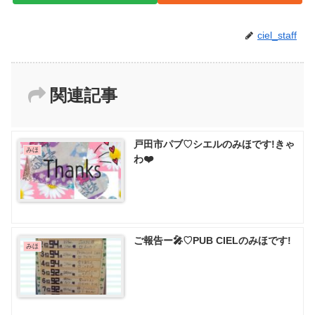
ciel_staff
関連記事
戸田市パブ♡ シエルのみほです!きゃ
みほ
わ❤️
ご報告ー🎤♡ PUB CIELのみほです!
みほ