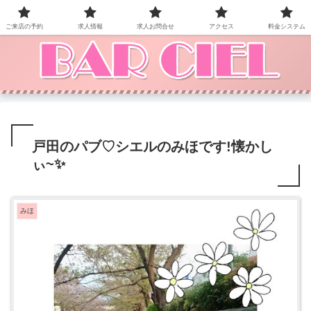
BAR CIEL！ご来店お待ちしています。
ご来店の予約
求人情報
求人お問合せ
アクセス
料金システム
戸田のパブ♡ シエルのみほです!懐かし
ぃ~✨
みほ