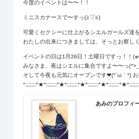
今度のイベントは〜〜！！
ミニスカナースで〜すっ(≧▽≦)
わたしの出来につきましては、そっとお察しください(
イベントの日は1月26日！土曜日ですっ！！(๑•̀ㅁ
みなさま、夜はシエルに集合ですよ〜〜っ(*>_<*)
そして今夜も元気にオープンです❤(*´ω｀*) 
*:;;;;;:*★*:;;;;;:*★*:;;;;;:*★*:;;;;;:*
あみのプロフィー