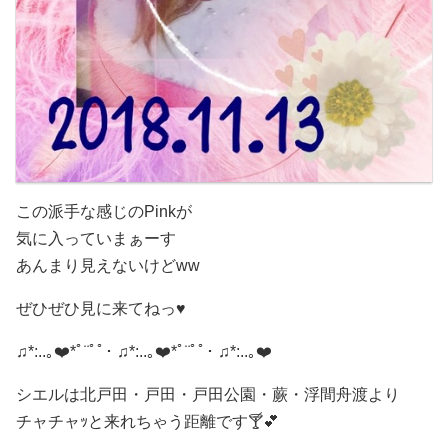
この派手な感じのPinkが
気に入っていまぁーす
あんまり見えないけどww
ぜひぜひ見に来てねっ
♥️
♫*:..｡❤️*ﾟ¨ﾟﾟ･ ♫*:..｡❤️*ﾟ¨ﾟﾟ･ ♫*:..｡❤️
シエルは北戸田・戸田・戸田公園・蕨・浮間舟渡より
チャチャｯと来れちゃう距離です🍸💕