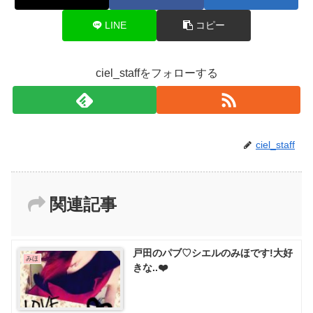
LINE
コピー
ciel_staffをフォローする
ciel_staff
関連記事
戸田のパブ♡ シエルのみほです!大好
みほ
きな..❤️