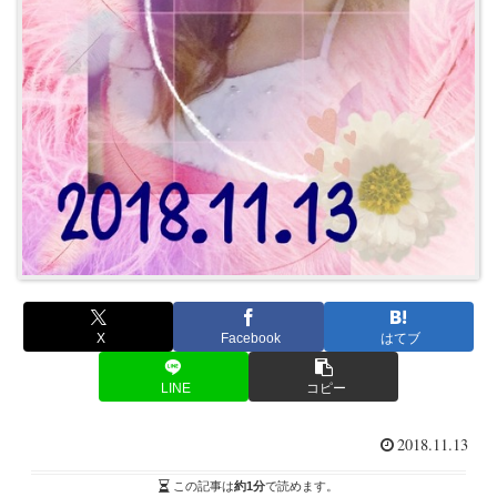
X
Facebook
はてブ
LINE
コピー
2018.11.13
この記事は
約1分
で読めます。