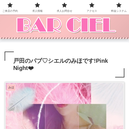
BAR CIEL！ご来店お待ちしています。
ご来店の予約
求人情報
求人お問合せ
アクセス
料金システム
戸田のパブ♡ シエルのみほです!Pink
Night❤️
みほ