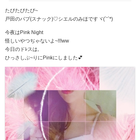
たびたびたび~
戸田のパブ(スナック)♡ シエルのみほですヾ(´˘`*)
今夜はPink Night
怪しいやつぢゃないよ~!!!ww
今日のドﾚスは,
ひっさしぶ~りにPinkにしました💕