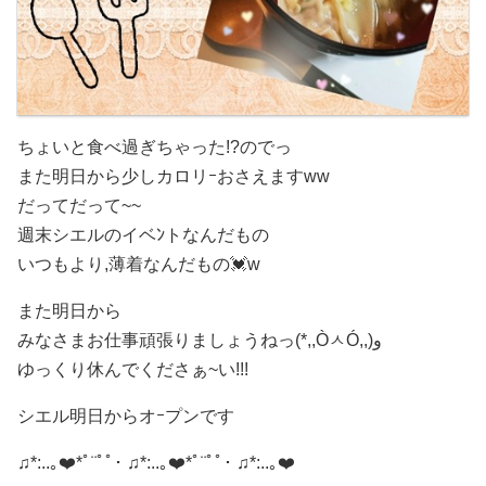
ちょいと食べ過ぎちゃった!?のでっ
また明日から少しカロリｰおさえますww
だってだって~~
週末シエルのイベﾝトなんだもの
いつもより,薄着なんだもの💓w
また明日から
みなさまお仕事頑張りましょうねっ(*,,ÒㅅÓ,,)و
ゆっくり休んでくださぁ~い!!!
シエル明日からオｰプンです
♫*:..｡❤️*ﾟ¨ﾟﾟ･ ♫*:..｡❤️*ﾟ¨ﾟﾟ･ ♫*:..｡❤️