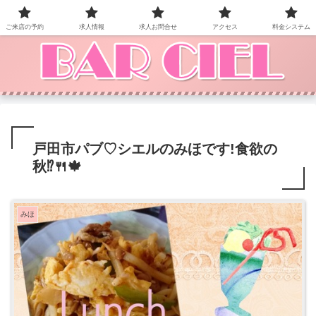
BAR CIEL！ご来店お待ちしています。
ご来店の予約
求人情報
求人お問合せ
アクセス
料金システム
戸田市パブ♡ シエルのみほです!食欲の
秋⁉️🍴🍁
みほ