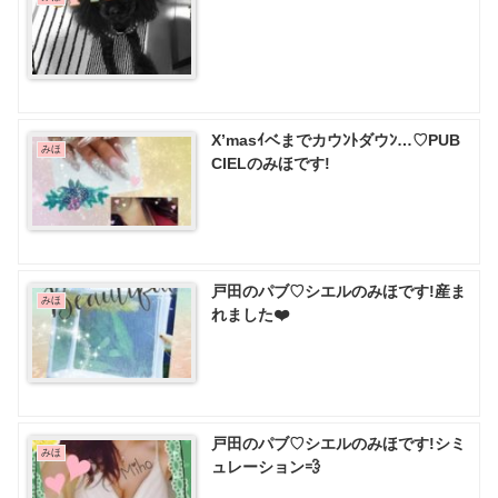
X’masｲベまでカウﾝﾄダウﾝ…♡PUB
みほ
CIELのみほです!
戸田のパブ♡ シエルのみほです!産ま
みほ
れました❤️
戸田のパブ♡ シエルのみほです!シミ
みほ
ュレーション💨