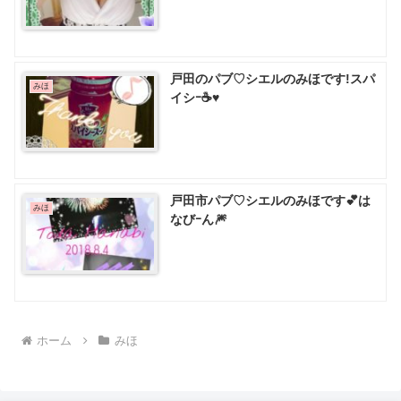
戸田のパブ♡ シエルのみほです!スパ
みほ
イシｰ☕♥️
戸田市パブ♡ シエルのみほです💕は
みほ
なびｰん🎆
ホーム
みほ