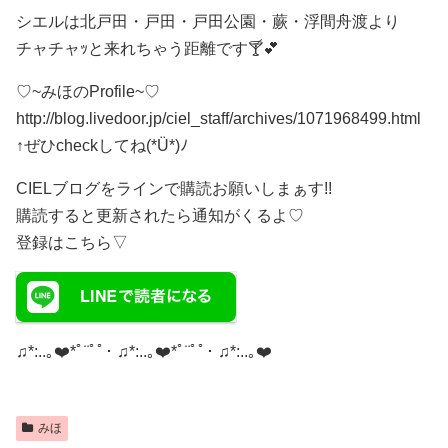
シエルは北戸田・戸田・戸田公園・蕨・浮間舟渡より
チャチャｯと来れちゃう距離です🍸💕
♡ ~みほのProfile~♡
http://blog.livedoor.jp/ciel_staff/archives/1071968499.html
↑ぜひcheckしてね(*Ü*)ﾉ
CIELブログをラインで購読お願いしまぁす!!
購読すると更新されたら通知がくるよ♡
登録はこちら▽
♫*:..｡❤️*ﾟ¨ﾟﾟ･ ♫*:..｡❤️*ﾟ¨ﾟﾟ･ ♫*:..｡❤️
みほ