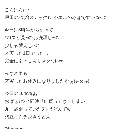
こんばんは~
戸田のパブ(スナック)♡ シエルのみほですʕ •ɷ•ʔฅ
今日は8時半から起きて
ワｲスピ見~の,お洗濯し~の,
少し衣替えし~の,
充実した1日でしたっ
完全に引きこもりスタｲルww
みなさまも
充実したお休みになりましたかぁ(๑•ω-๑)
今日のLunchは,
おばぁﾁｬﾝと同時期に買ってきてしまい
丸一袋余っていた3玉うどんでw
納豆キムチ焼きうどん