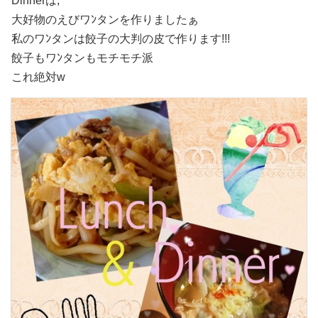
Dinnerは,
大好物のえびワﾝタンを作りましたぁ
私のワﾝタンは餃子の大判の皮で作ります!!!
餃子もワﾝタンもモチモチ派
これ絶対
w