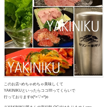
このお店~めちゃめちゃ美味しくて
YAKINIKUといったらココ!!!!ってくらいで
行っておりますo(*>▽<*)o