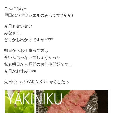
こんにちは~
戸田のパブ♡ シエルのみほです(*ฅ˘ฅ*)
今日も暑い暑い
みなさま,
どこかお出かけですか~???
明日からお仕事って方も
多いんぢゃないでしょうかっ
✨
私も明日から昼間のお仕事開始です!!!
今日がお休みLast~
先日~久々のYAKINIKU dayでしたっ