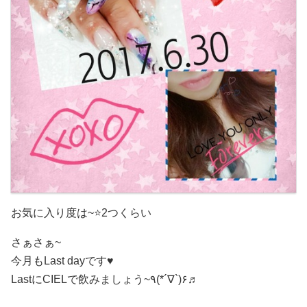
お気に入り度は~⭐2つくらい
さぁさぁ~
今月もLast dayです♥️
LastにCIELで飲みましょう~٩(*´∇`)۶♬