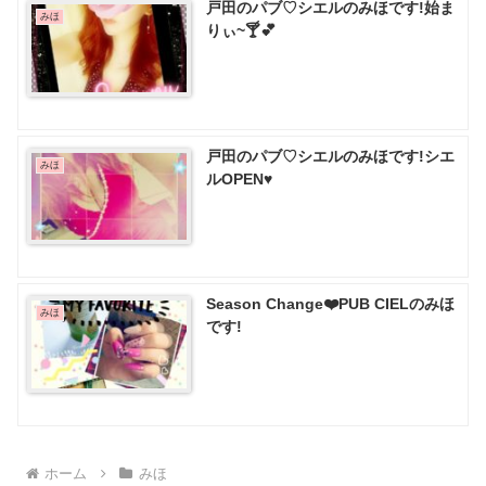
戸田のパブ♡ シエルのみほです!始ま
みほ
りぃ~🍸💕
戸田のパブ♡ シエルのみほです!シエ
みほ
ルOPEN♥️
Season Change❤️PUB CIELのみほ
みほ
です!
ホーム
みほ