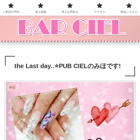
BAR CIEL！ご来店お待ちしています。
ご来店の予約
求人情報
求人お問合せ
アクセス
料金システム
the Last day..⭐PUB CIELのみほです!
みほ