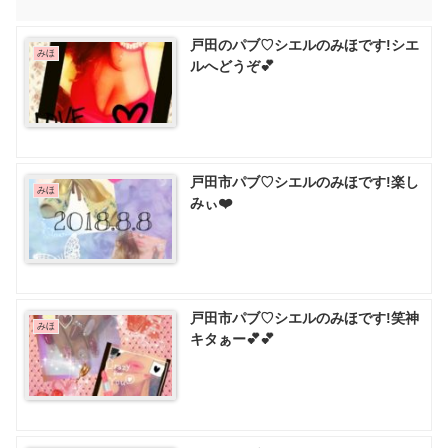
戸田のパブ♡ シエルのみほです!シエ
みほ
ルへどうぞ💕
戸田市パブ♡ シエルのみほです!楽し
みほ
みぃ❤️
戸田市パブ♡ シエルのみほです!笑神
みほ
キタぁー💕💕