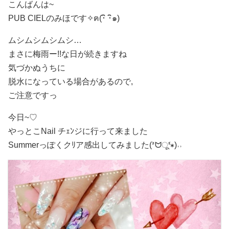
こんばんは~
PUB CIELのみほです✧ฅ(･ิ ･ิ๑)
ムシムシムシムシ…
まさに梅雨ー!!な日が続きますね
気づかぬうちに
脱水になっている場合があるので,
ご注意ですっ
今日~♡
やっとこNail チｪﾝジに行って来ました
Summerっぽくクﾘア感出してみました(ᕑᗢूᓫ∗)˒˒