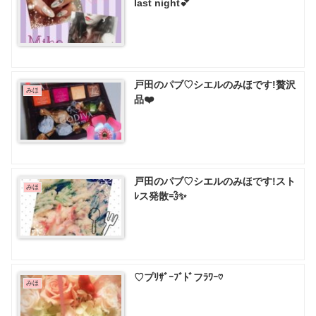
last night💕
戸田のパブ♡ シエルのみほです!贅沢
みほ
品❤️
戸田のパブ♡ シエルのみほです!スト
みほ
ﾚス発散💨✨
♡プﾘｻﾞｰﾌﾞﾄﾞフﾗﾜｰ♡
みほ