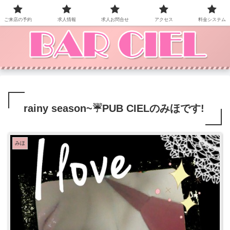
BAR CIEL！ご来店お待ちしています。
ご来店の予約
求人情報
求人お問合せ
アクセス
料金システム
rainy season~☔PUB CIELのみほです!
みほ