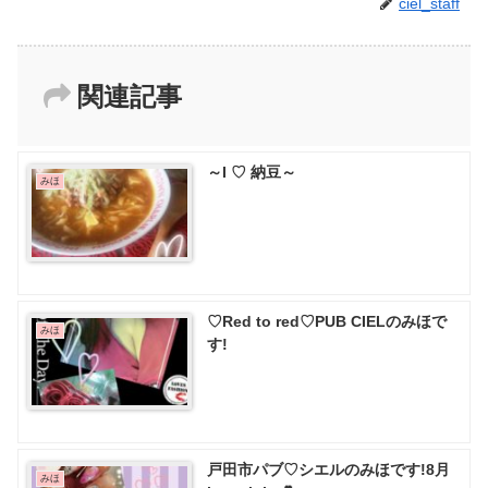
ciel_staff
関連記事
～I ♡ 納豆～
みほ
♡Red to red♡PUB CIELのみほで
みほ
す!
戸田市パブ♡ シエルのみほです!8月
みほ