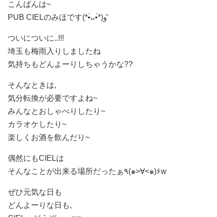
こんばんは~
PUB CIELのみほです(*•̀ᴗ•́*)و ̑̑
ついについに..!!!
埼玉も梅雨入りしましたね
気持ちもどんよーりしちゃうかな??
そんなときは,
気分転換が必要ですよね~
みんなとおしゃべりしたり~
カラオケしたり~
楽しくお酒を飲んだり~
偶然にもCIELは
そんなことが出来る場所だったぁ٩(๑>∀<๑)۶
w
ぜひ元気な日も
どんよーりな日も,