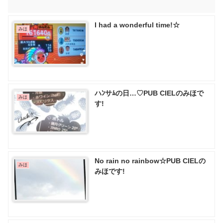
I had a wonderful time!☆
みほ
ハﾝサﾑの日…♡PUB CIELのみほで
みほ
す!
No rain no rainbow☆PUB CIELの
みほ
みほです!