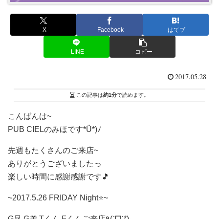
X
Facebook
はてブ
LINE
コピー
2017.05.28
この記事は
約1分
で読めます。
こんばんは~
PUB CIELのみほです*Ü*)ﾉ
先週もたくさんのご来店~
ありがとうございましたっ
楽しい時間に感謝感謝です🎵
~2017.5.26 FRIDAY Night⭐~
G兄.G弟.Tくん.Fくんご来店٩(ˊᗜˋ*)و