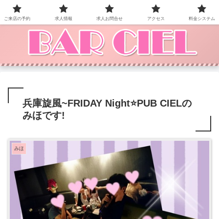
BAR CIEL！ご来店お待ちしています。
ご来店の予約
求人情報
求人お問合せ
アクセス
料金システム
兵庫旋風~FRIDAY Night⭐PUB CIELの
みほです!
みほ