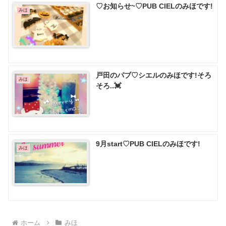
♡お知らせ~♡PUB CIELのみほです!
みほ
戸田のパブ♡ シエルのみほです!そろ
みほ
そろ..💓
9月start♡PUB CIELのみほです!
みほ
ホーム
みほ