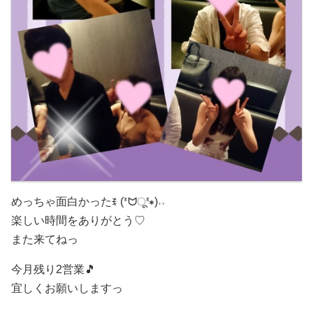
めっちゃ面白かったꉂ (ᕑᗢूᓫ∗)˒˒
楽しい時間をありがとう♡
また来てねっ
今月残り2営業🎵
宜しくお願いしますっ