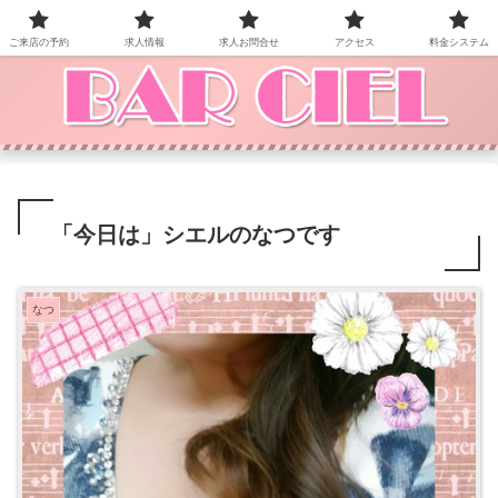
BAR CIEL！ご来店お待ちしています。
ご来店の予約
求人情報
求人お問合せ
アクセス
料金システム
「今日は」シエルのなつです
なつ