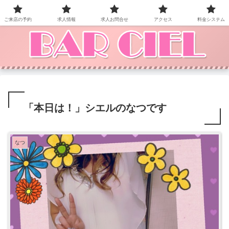
BAR CIEL！ご来店お待ちしています。
ご来店の予約
求人情報
求人お問合せ
アクセス
料金システム
「本日は！」シエルのなつです
なつ