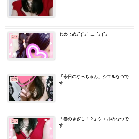
じめじめ｡ﾟ(ﾟ｡`･﹏･´｡ )ﾟ｡
なつ
「今日のなっちゃん」シエルなつで
なつ
す
「春のきざし！？」シエルのなつで
なつ
す