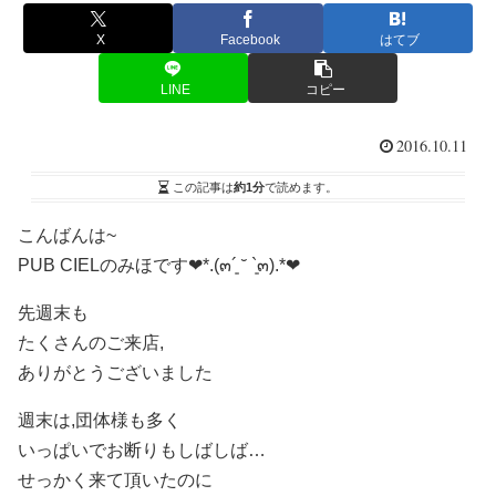
X
Facebook
はてブ
LINE
コピー
2016.10.11
この記事は
約1分
で読めます。
こんばんは~
PUB CIELのみほです❤*.(๓´͈ ˘ `͈๓).*❤
先週末も
たくさんのご来店,
ありがとうございました
週末は,団体様も多く
いっぱいでお断りもしばしば…
せっかく来て頂いたのに