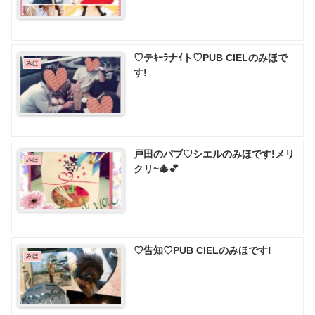
♡テｷｰﾗナｲト♡PUB CIELのみほで
みほ
す!
戸田のパブ♡ シエルのみほです!メリ
みほ
クリ~🎄💕
♡告知♡PUB CIELのみほです!
みほ