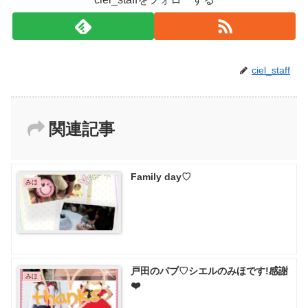
ciel_staff
関連記事
Family day♡
みほ
戸田のパブ♡ シエルのみほです!感謝
みほ
❤️