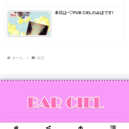
本日は~♡PUB CIELのみほです!
みほ
ホーム
みほ