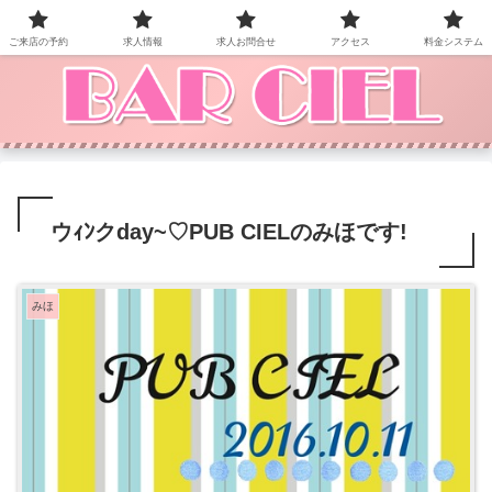
BAR CIEL！ご来店お待ちしています。
ご来店の予約
求人情報
求人お問合せ
アクセス
料金システム
ウｨﾝクday~♡PUB CIELのみほです!
みほ