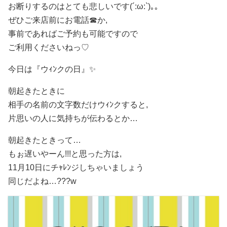
お断りするのはとても悲しいです(´:ω:`)｡｡
ぜひご来店前にお電話☎か,
事前であればご予約も可能ですので
ご利用くださいねっ♡
今日は『ウｨﾝクの日』✨
朝起きたときに
相手の名前の文字数だけウｨﾝクすると,
片思いの人に気持ちが伝わるとか…
朝起きたときって…
もぉ遅いやーん!!!と思った方は,
11月10日にチｬﾚﾝジしちゃいましょう
同じだよね…???w