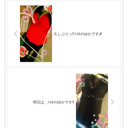
久しぶりっ‼ｼｴﾙのゆかです🎵
明日は…ｼｴﾙのゆかです‼