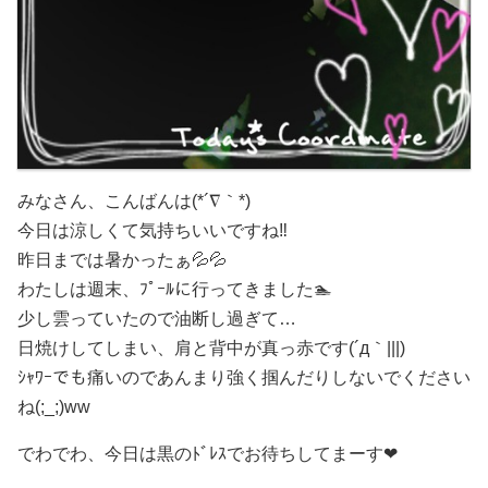
みなさん、こんばんは(*´∇｀*)
今日は涼しくて気持ちいいですね‼
昨日までは暑かったぁ💦💦
わたしは週末、ﾌﾟｰﾙに行ってきました🏊
少し雲っていたので油断し過ぎて…
日焼けしてしまい、肩と背中が真っ赤です(´д｀|||)
ｼｬﾜｰでも痛いのであんまり強く掴んだりしないでください
ね(;_;)ww
でわでわ、今日は黒のﾄﾞﾚｽでお待ちしてまーす❤