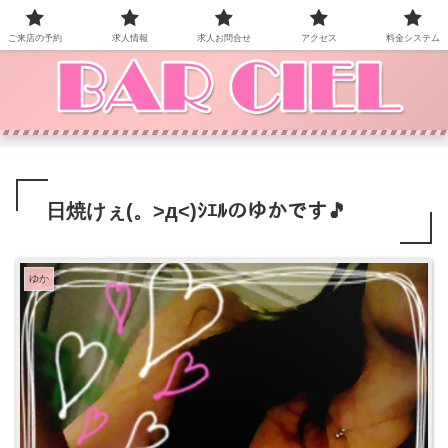
BAR CIEL！ご来店お待ちしています。
ご来店の予約
求人情報
求人お問合せ
アクセス
料金システム
日焼けぇ(。>д<)ｼｴﾙのゆかです🎵
ゆか