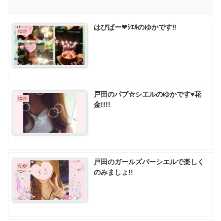
はぴばー❤ｼｴﾙのゆかです‼
ゆか
戸田のパブ☆シエルのゆかです♥️花
ゆか
金!!!!
戸田のガールズバーシエルで楽しく
ゆか
のみましょ!!