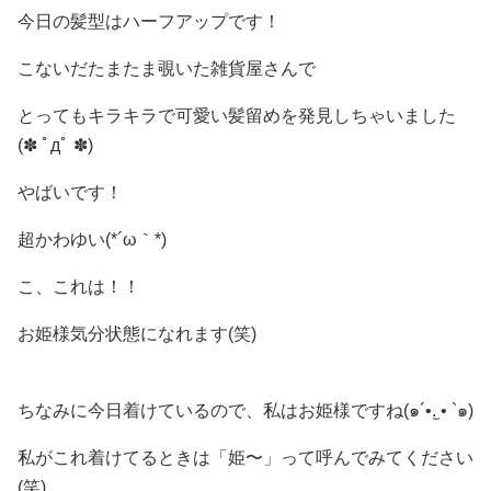
今日の髪型はハーフアップです！
こないだたまたま覗いた雑貨屋さんで
とってもキラキラで可愛い髪留めを発見しちゃいました
(✽ ﾟдﾟ ✽)
やばいです！
超かわゆい(*´ω｀*)
こ、これは！！
お姫様気分状態になれます(笑)
ちなみに今日着けているので、私はお姫様ですね(๑´•.̫ • `๑)
私がこれ着けてるときは「姫〜」って呼んでみてください
(笑)