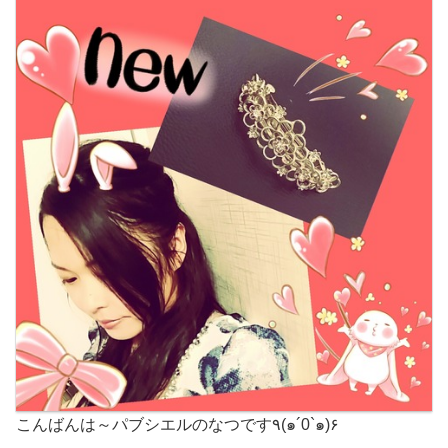
こんばんは～パブシエルのなつです٩(๑´0`๑)۶