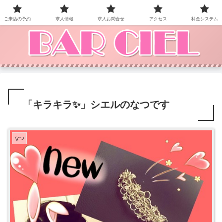
BAR CIEL！ご来店お待ちしています。
ご来店の予約
求人情報
求人お問合せ
アクセス
料金システム
「キラキラ✨」シエルのなつです
なつ