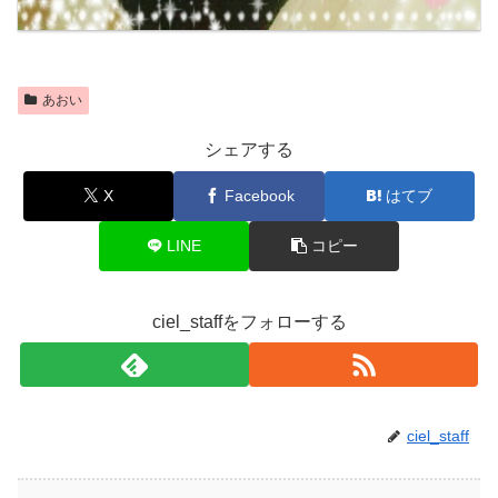
あおい
シェアする
X
Facebook
はてブ
LINE
コピー
ciel_staffをフォローする
ciel_staff