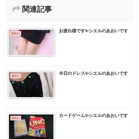
関連記事
お疲れ様です✨シエルのあおいです
あおい
今日のドレス✨シエルのあおいです
あおい
カードゲーム✨シエルのあおいです
あおい