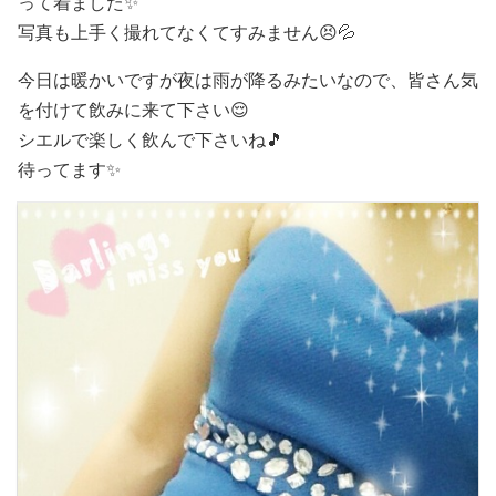
って着ました✨
写真も上手く撮れてなくてすみません😣💦
今日は暖かいですが夜は雨が降るみたいなので、皆さん気
を付けて飲みに来て下さい😌
シエルで楽しく飲んで下さいね🎵
待ってます✨