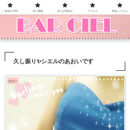
BAR CIEL！ご来店お待ちしています。
ご来店の予約
求人情報
求人お問合せ
アクセス
料金システム
久し振り✨シエルのあおいです
あおい