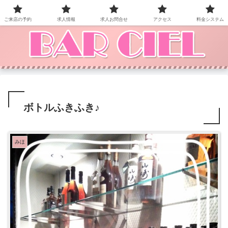
BAR CIEL！ご来店お待ちしています。
ご来店の予約
求人情報
求人お問合せ
アクセス
料金システム
ボトルふきふき♪
みほ