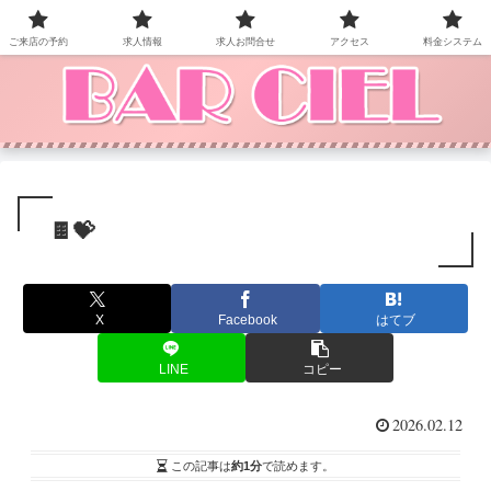
BAR CIEL！ご来店お待ちしています。
ご来店の予約
求人情報
求人お問合せ
アクセス
料金システム
🍫💝
X
Facebook
はてブ
LINE
コピー
2026.02.12
この記事は
約1分
で読めます。