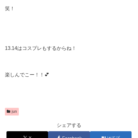
笑！
13.14はコスプレもするからね！
楽しんでこー！！💕
jun
シェアする
X
Facebook
はてブ