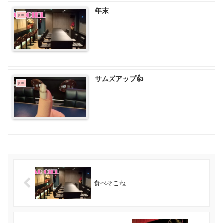
年末
jun
サムズアップ👍
jun
食べそこね