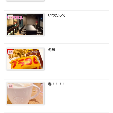
いつだって
jun
冬🍔
jun
春！！！！
jun