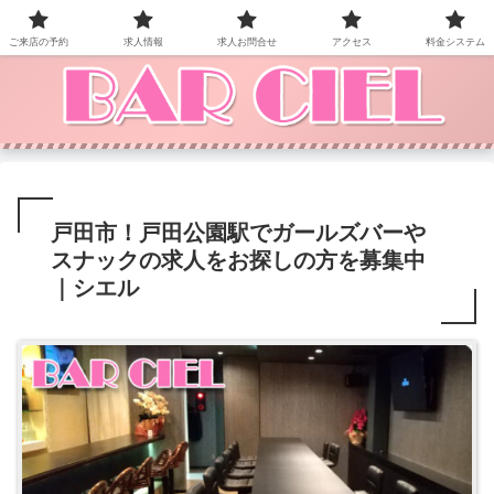
BAR CIEL！ご来店お待ちしています。
ご来店の予約
求人情報
求人お問合せ
アクセス
料金システム
戸田市！戸田公園駅でガールズバーや
スナックの求人をお探しの方を募集中
｜シエル